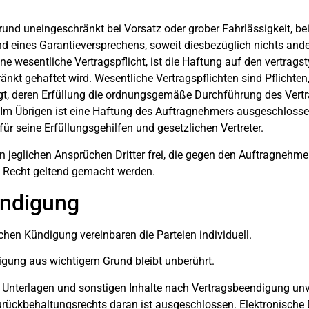
nd uneingeschränkt bei Vorsatz oder grober Fahrlässigkeit, bei 
d eines Garantieversprechens, soweit diesbezüglich nichts ande
ine wesentliche Vertragspflicht, ist die Haftung auf den vertrag
kt gehaftet wird. Wesentliche Vertragspflichten sind Pflichte
egt, deren Erfüllung die ordnungsgemäße Durchführung des Vertr
. Im Übrigen ist eine Haftung des Auftragnehmers ausgeschloss
ür seine Erfüllungsgehilfen und gesetzlichen Vertreter.
on jeglichen Ansprüchen Dritter frei, die gegen den Auftragneh
 Recht geltend gemacht werden.
ündigung
ichen Kündigung vereinbaren die Parteien individuell.
digung aus wichtigem Grund bleibt unberührt.
n Unterlagen und sonstigen Inhalte nach Vertragsbeendigung u
rückbehaltungsrechts daran ist ausgeschlossen. Elektronische D